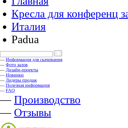
Главная
Кресла для конференц з
Италия
Padua
—
Информация для скачивания
—
Фото залов
—
Дизайн-проекты
—
Новинки
—
Лидеры продаж
—
Полезная информация
—
FAQ
—
Производство
—
Отзывы