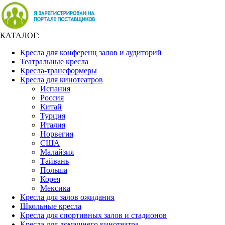
КАТАЛОГ:
Кресла для конференц залов и аудиторий
Театральные кресла
Кресла-трансформеры
Кресла для кинотеатров
Испания
Россия
Китай
Турция
Италия
Норвегия
США
Малайзия
Тайвань
Польша
Корея
Мексика
Кресла для залов ожидания
Школьные кресла
Кресла для спортивных залов и стадионов
Кресла для домашнего кинотеатра