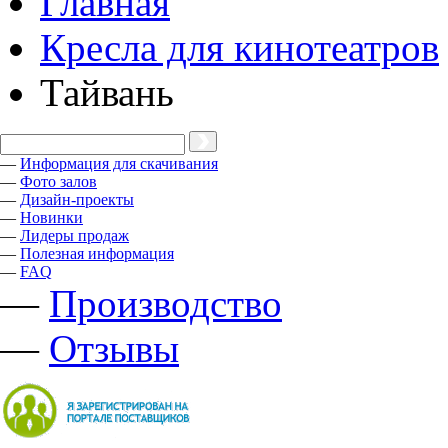
Главная
Кресла для кинотеатров
Тайвань
—
Информация для скачивания
—
Фото залов
—
Дизайн-проекты
—
Новинки
—
Лидеры продаж
—
Полезная информация
—
FAQ
—
Производство
—
Отзывы