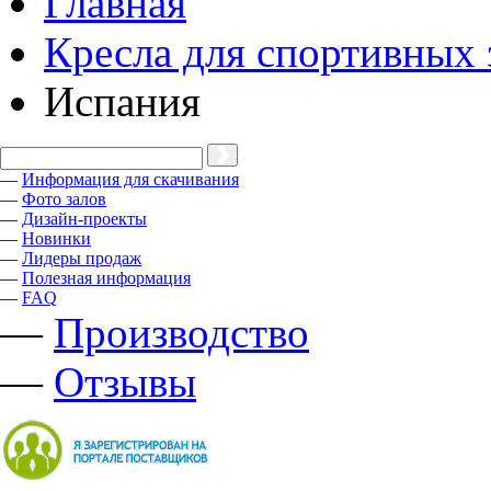
Главная
Кресла для спортивных 
Испания
—
Информация для скачивания
—
Фото залов
—
Дизайн-проекты
—
Новинки
—
Лидеры продаж
—
Полезная информация
—
FAQ
—
Производство
—
Отзывы