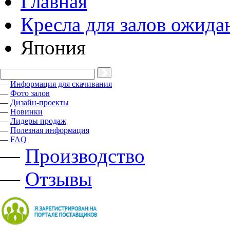
Главная
Кресла для залов ожида
Япония
—
Информация для скачивания
—
Фото залов
—
Дизайн-проекты
—
Новинки
—
Лидеры продаж
—
Полезная информация
—
FAQ
—
Производство
—
Отзывы