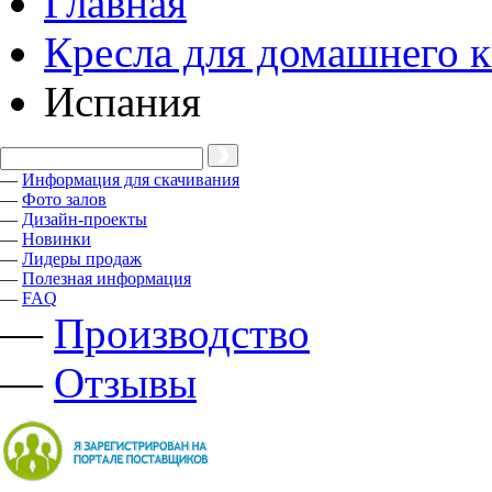
Главная
Кресла для домашнего к
Испания
—
Информация для скачивания
—
Фото залов
—
Дизайн-проекты
—
Новинки
—
Лидеры продаж
—
Полезная информация
—
FAQ
—
Производство
—
Отзывы