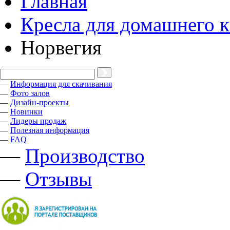
Главная
Кресла для домашнего к
Норвегия
—
Информация для скачивания
—
Фото залов
—
Дизайн-проекты
—
Новинки
—
Лидеры продаж
—
Полезная информация
—
FAQ
—
Производство
—
Отзывы