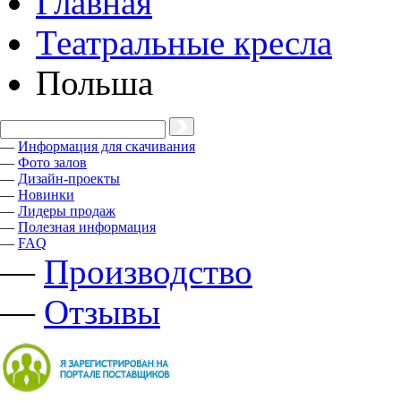
Главная
Театральные кресла
Польша
—
Информация для скачивания
—
Фото залов
—
Дизайн-проекты
—
Новинки
—
Лидеры продаж
—
Полезная информация
—
FAQ
—
Производство
—
Отзывы