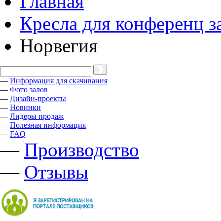
Главная
Кресла для конференц з
Норвегия
—
Информация для скачивания
—
Фото залов
—
Дизайн-проекты
—
Новинки
—
Лидеры продаж
—
Полезная информация
—
FAQ
—
Производство
—
Отзывы