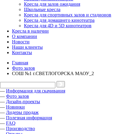
Кресла для залов ожидания
Школьные кресла
Кресла для спортивных залов и стадионов
Кресла для домашнего кинотеатра
Кресла для 4D и 5D кинотеатров
Кресла в наличии
О компании
Новости
Наши клиенты
Контакты
Главная
Фото залов
СОШ №1 г.СВЕТЛОГОРСКА МАОУ_2
—
Информация для скачивания
—
Фото залов
—
Дизайн-проекты
—
Новинки
—
Лидеры продаж
—
Полезная информация
—
FAQ
—
Производство
—
Отзывы