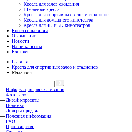
Кресла для залов ожидания
Школьные кресла
Кресла для спортивных залов и стадионов
Кресла для домашнего кинотеатра
Кресла для 4D и 5D кинотеатров
Кресла в наличии
О компании
Новости
Наши клиенты
Контакты
Главная
Кресла для спортивных залов и стадионов
Малайзия
—
Информация для скачивания
—
Фото залов
—
Дизайн-проекты
—
Новинки
—
Лидеры продаж
—
Полезная информация
—
FAQ
—
Производство
—
Отзывы