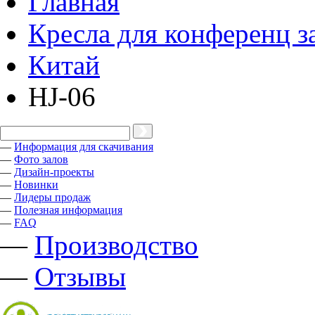
Главная
Кресла для конференц з
Китай
HJ-06
—
Информация для скачивания
—
Фото залов
—
Дизайн-проекты
—
Новинки
—
Лидеры продаж
—
Полезная информация
—
FAQ
—
Производство
—
Отзывы