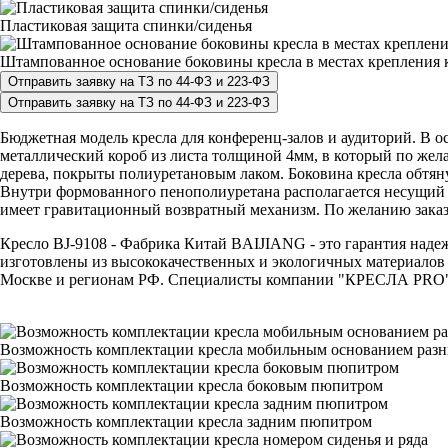
Пластиковая защита спинки/сиденья
Штампованное основание боковины кресла в местах крепления к
Бюджетная модель кресла для конференц-залов и аудиторий. В о
металлический короб из листа толщиной 4мм, в который по жел
дерева, покрыты полиуретановым лаком. Боковина кресла обтян
Внутри формованного пенополиуретана располагается несущий м
имеет гравитационный возвратный механизм. По желанию заказ
Кресло BJ-9108 - Фабрика Китай BAIJIANG - это гарантия надеж
изготовлены из высококачественных и экологичных материалов 
Москве и регионам РФ. Специалисты компании "КРЕСЛА PRO" с р
Возможность комплектации кресла мобильным основанием раз
Возможность комплектации кресла боковым пюпитром
Возможность комплектации кресла задним пюпитром