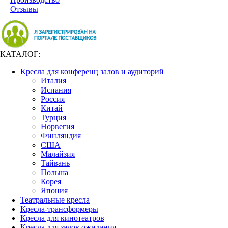
—
Отзывы
КАТАЛОГ:
Кресла для конференц залов и аудиторий
Италия
Испания
Россия
Китай
Турция
Норвегия
Финляндия
США
Малайзия
Тайвань
Польша
Корея
Япония
Театральные кресла
Кресла-трансформеры
Кресла для кинотеатров
Кресла для залов ожидания