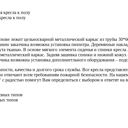
ресла к полу
снове лежит цельносварной металлический каркас из трубы 30*6
анию заказчика возможна установка пюпитра. Деревянные накла
ута тканью. В основе мягкого элемента сиденья и спинки крес
еталлический каркас. Задняя зашивка спинки и нижний кожух с
чика возможна установка дополниетльного оборудования – подс
ности, качества и долгого срока службы. Все кресла представле
и отвечают всем требованиям пожарной безопасности. На нашем 
адостью помогут Вам определиться с выбором и ответят на все
ных типов