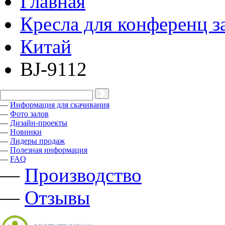
Главная
Кресла для конференц з
Китай
BJ-9112
—
Информация для скачивания
—
Фото залов
—
Дизайн-проекты
—
Новинки
—
Лидеры продаж
—
Полезная информация
—
FAQ
—
Производство
—
Отзывы