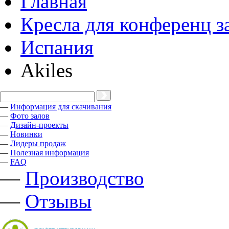
Главная
Кресла для конференц з
Испания
Akiles
—
Информация для скачивания
—
Фото залов
—
Дизайн-проекты
—
Новинки
—
Лидеры продаж
—
Полезная информация
—
FAQ
—
Производство
—
Отзывы