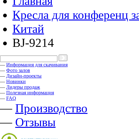
Главная
Кресла для конференц з
Китай
BJ-9214
—
Информация для скачивания
—
Фото залов
—
Дизайн-проекты
—
Новинки
—
Лидеры продаж
—
Полезная информация
—
FAQ
—
Производство
—
Отзывы