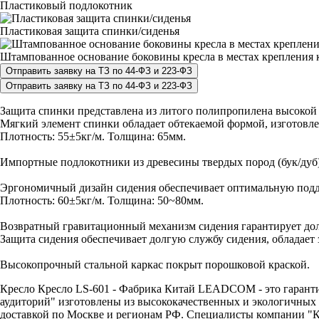
Пластиковый подлокотник
Пластиковая защита спинки/сиденья
Штампованное основание боковины кресла в местах крепления к
Защита спинки представлена из литого полипропилена высокой 
Мягкий элемент спинки обладает обтекаемой формой, изготовле
Плотность: 55±5кг/м. Толщина: 65мм.
Импортные подлокотники из древесины твердых пород (бук/дуб
Эргономичный дизайн сидения обеспечивает оптимальную подд
Плотность: 60±5кг/м. Толщина: 50~80мм.
Возвратный гравитационный механизм сидения гарантирует дол
Защита сидения обеспечивает долгую службу сидения, обладае
Высокопрочный стальной каркас покрыт порошковой краской.
Кресло Кресло LS-601 - Фабрика Китай LEADCOM - это гарантия 
аудиторий" изготовлены из высококачественных и экологичных 
доставкой по Москве и регионам РФ. Специалисты компании "КР