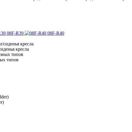
08F-R39
08F-R40
иденья кресла
ных типов
r)