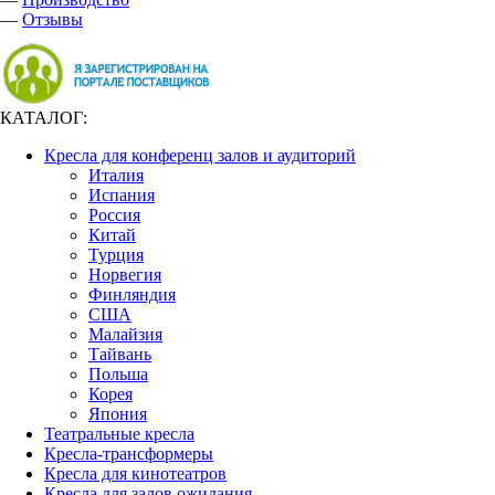
—
Отзывы
КАТАЛОГ:
Кресла для конференц залов и аудиторий
Италия
Испания
Россия
Китай
Турция
Норвегия
Финляндия
США
Малайзия
Тайвань
Польша
Корея
Япония
Театральные кресла
Кресла-трансформеры
Кресла для кинотеатров
Кресла для залов ожидания