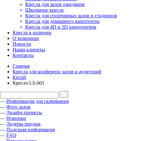
Кресла для залов ожидания
Школьные кресла
Кресла для спортивных залов и стадионов
Кресла для домашнего кинотеатра
Кресла для 4D и 5D кинотеатров
Кресла в наличии
О компании
Новости
Наши клиенты
Контакты
Главная
Кресла для конференц залов и аудиторий
Китай
Кресло LS-601
—
Информация для скачивания
—
Фото залов
—
Дизайн-проекты
—
Новинки
—
Лидеры продаж
—
Полезная информация
—
FAQ
—
Производство