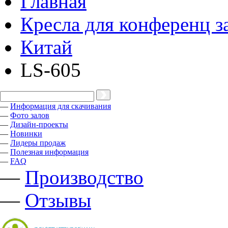
Главная
Кресла для конференц з
Китай
LS-605
—
Информация для скачивания
—
Фото залов
—
Дизайн-проекты
—
Новинки
—
Лидеры продаж
—
Полезная информация
—
FAQ
—
Производство
—
Отзывы