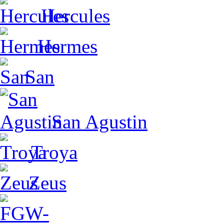
Hercules
Hermes
San
San Agustin
Troya
Zeus