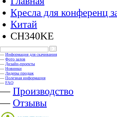
Главная
Кресла для конференц з
Китай
CH340KE
—
Информация для скачивания
—
Фото залов
—
Дизайн-проекты
—
Новинки
—
Лидеры продаж
—
Полезная информация
—
FAQ
—
Производство
—
Отзывы