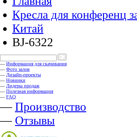
Главная
Кресла для конференц з
Китай
BJ-6322
—
Информация для скачивания
—
Фото залов
—
Дизайн-проекты
—
Новинки
—
Лидеры продаж
—
Полезная информация
—
FAQ
—
Производство
—
Отзывы