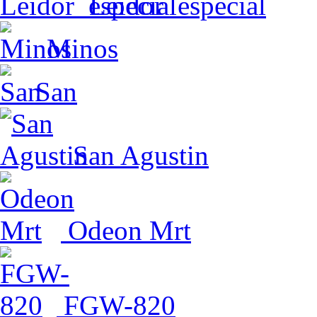
Leidor_especial
Minos
San
San Agustin
Odeon Mrt
FGW-820