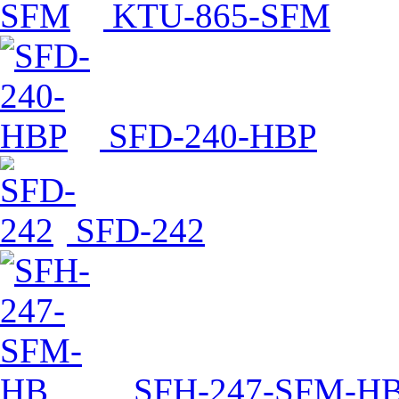
KTU-865-SFM
SFD-240-HBP
SFD-242
SFH-247-SFM-H