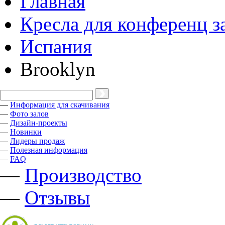
Главная
Кресла для конференц з
Испания
Brooklyn
—
Информация для скачивания
—
Фото залов
—
Дизайн-проекты
—
Новинки
—
Лидеры продаж
—
Полезная информация
—
FAQ
—
Производство
—
Отзывы