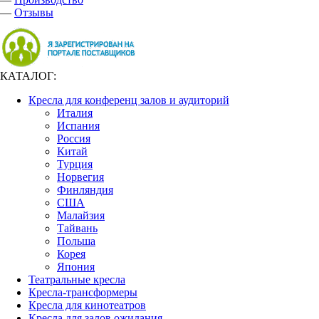
—
Отзывы
КАТАЛОГ:
Кресла для конференц залов и аудиторий
Италия
Испания
Россия
Китай
Турция
Норвегия
Финляндия
США
Малайзия
Тайвань
Польша
Корея
Япония
Театральные кресла
Кресла-трансформеры
Кресла для кинотеатров
Кресла для залов ожидания