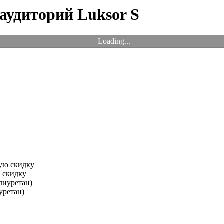
 аудиторий Luksor S
Loading...
 скидку
уретан)