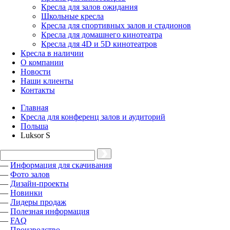
Кресла для залов ожидания
Школьные кресла
Кресла для спортивных залов и стадионов
Кресла для домашнего кинотеатра
Кресла для 4D и 5D кинотеатров
Кресла в наличии
О компании
Новости
Наши клиенты
Контакты
Главная
Кресла для конференц залов и аудиторий
Польша
Luksor S
—
Информация для скачивания
—
Фото залов
—
Дизайн-проекты
—
Новинки
—
Лидеры продаж
—
Полезная информация
—
FAQ
—
Производство