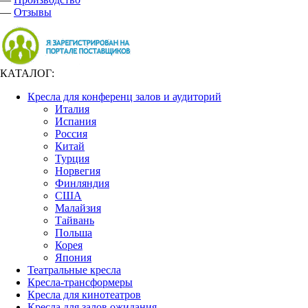
—
Отзывы
КАТАЛОГ:
Кресла для конференц залов и аудиторий
Италия
Испания
Россия
Китай
Турция
Норвегия
Финляндия
США
Малайзия
Тайвань
Польша
Корея
Япония
Театральные кресла
Кресла-трансформеры
Кресла для кинотеатров
Кресла для залов ожидания