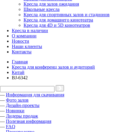
Кресла для залов ожидания
Школьные кресла
Кресла для спортивных залов и стадионов
Кресла для домашнего кинотеатра
Кресла для 4D и 5D кинотеатров
Кресла в наличии
О компании
Новости
Наши клиенты
Контакты
Главная
Кресла для конференц залов и аудиторий
Китай
BJ-6342
—
Информация для скачивания
—
Фото залов
—
Дизайн-проекты
—
Новинки
—
Лидеры продаж
—
Полезная информация
—
FAQ
—
Производство