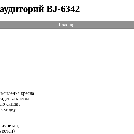
 аудиторий BJ-6342
Loading...
иденья кресла
 скидку
уретан)