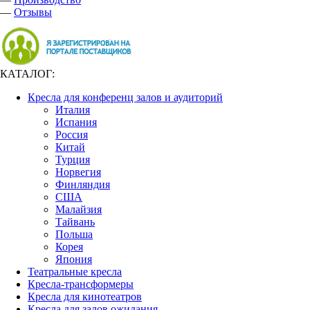
—
Отзывы
КАТАЛОГ:
Кресла для конференц залов и аудиторий
Италия
Испания
Россия
Китай
Турция
Норвегия
Финляндия
США
Малайзия
Тайвань
Польша
Корея
Япония
Театральные кресла
Кресла-трансформеры
Кресла для кинотеатров
Кресла для залов ожидания