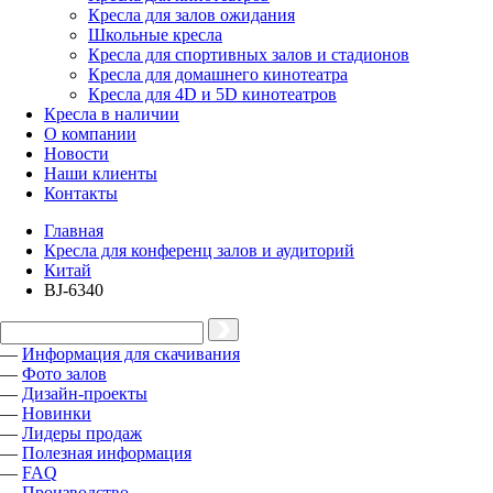
Кресла для залов ожидания
Школьные кресла
Кресла для спортивных залов и стадионов
Кресла для домашнего кинотеатра
Кресла для 4D и 5D кинотеатров
Кресла в наличии
О компании
Новости
Наши клиенты
Контакты
Главная
Кресла для конференц залов и аудиторий
Китай
BJ-6340
—
Информация для скачивания
—
Фото залов
—
Дизайн-проекты
—
Новинки
—
Лидеры продаж
—
Полезная информация
—
FAQ
—
Производство