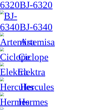
BJ-6320
BJ-6340
Artemisa
Ciclope
Elektra
Hercules
Hermes