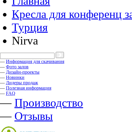
Главная
Кресла для конференц з
Турция
Nirva
—
Информация для скачивания
—
Фото залов
—
Дизайн-проекты
—
Новинки
—
Лидеры продаж
—
Полезная информация
—
FAQ
—
Производство
—
Отзывы