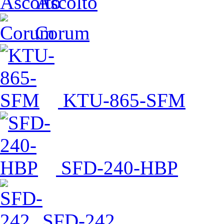
Ascolto
Corum
KTU-865-SFM
SFD-240-HBP
SFD-242