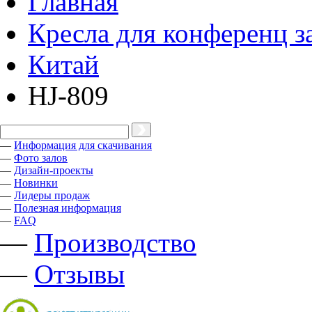
Главная
Кресла для конференц з
Китай
HJ-809
—
Информация для скачивания
—
Фото залов
—
Дизайн-проекты
—
Новинки
—
Лидеры продаж
—
Полезная информация
—
FAQ
—
Производство
—
Отзывы