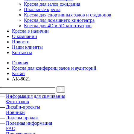
Кресла для залов ожидания
Школьные кресла
Кресла для спортивных залов и стадионов
Кресла для домашнего кинотеатра
Кресла для 4D и 5D кинотеатров
Кресла в наличии
О компании
Новости
Наши клиенты
Контакты
Главная
Кресла для конференц залов и аудиторий
Китай
AK-6021
—
Информация для скачивания
—
Фото залов
—
Дизайн-проекты
—
Новинки
—
Лидеры продаж
—
Полезная информация
—
FAQ
—
Производство