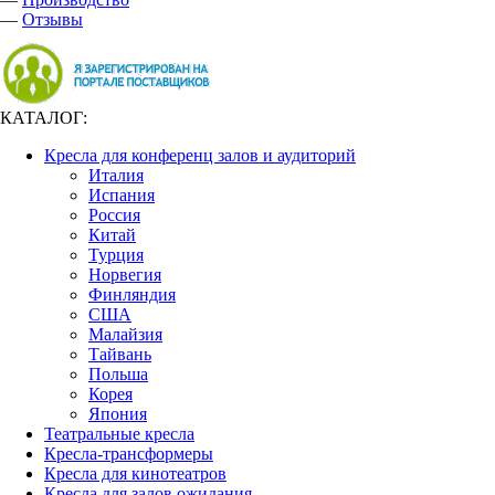
—
Отзывы
КАТАЛОГ:
Кресла для конференц залов и аудиторий
Италия
Испания
Россия
Китай
Турция
Норвегия
Финляндия
США
Малайзия
Тайвань
Польша
Корея
Япония
Театральные кресла
Кресла-трансформеры
Кресла для кинотеатров
Кресла для залов ожидания