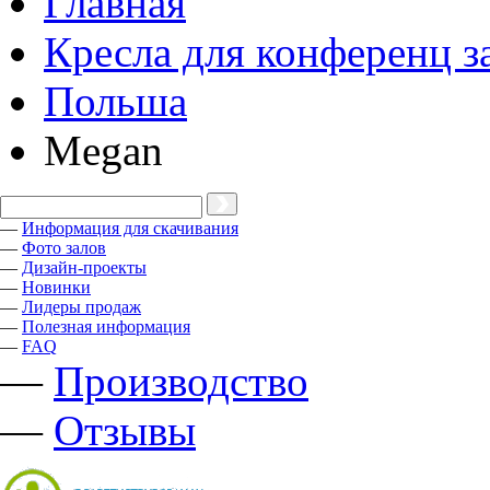
Главная
Кресла для конференц з
Польша
Megan
—
Информация для скачивания
—
Фото залов
—
Дизайн-проекты
—
Новинки
—
Лидеры продаж
—
Полезная информация
—
FAQ
—
Производство
—
Отзывы