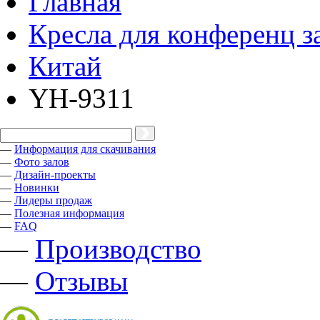
Главная
Кресла для конференц з
Китай
YH-9311
—
Информация для скачивания
—
Фото залов
—
Дизайн-проекты
—
Новинки
—
Лидеры продаж
—
Полезная информация
—
FAQ
—
Производство
—
Отзывы