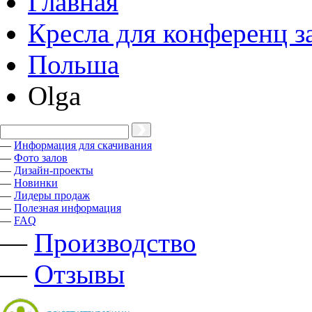
Главная
Кресла для конференц з
Польша
Olga
—
Информация для скачивания
—
Фото залов
—
Дизайн-проекты
—
Новинки
—
Лидеры продаж
—
Полезная информация
—
FAQ
—
Производство
—
Отзывы