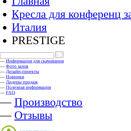
Главная
Кресла для конференц з
Италия
PRESTIGE
—
Информация для скачивания
—
Фото залов
—
Дизайн-проекты
—
Новинки
—
Лидеры продаж
—
Полезная информация
—
FAQ
—
Производство
—
Отзывы