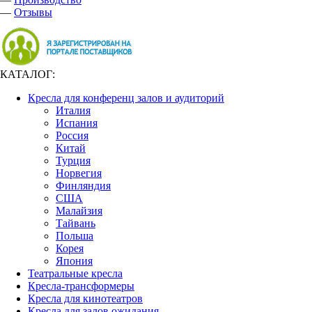
—
Отзывы
КАТАЛОГ:
Кресла для конференц залов и аудиторий
Италия
Испания
Россия
Китай
Турция
Норвегия
Финляндия
США
Малайзия
Тайвань
Польша
Корея
Япония
Театральные кресла
Кресла-трансформеры
Кресла для кинотеатров
Кресла для залов ожидания