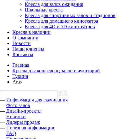
Кресла для залов ожидания
Школьные кресла
Кресла для спортивных залов и стадионов
Кресла для домашнего кинотеатра
Кресла для 4D и 5D кинотеатров
Кресла в наличии
О компании
Новости
Наши клиенты
Контакты
Главная
Кресла для конференц залов и аудиторий
Турция
Aras
—
Информация для скачивания
—
Фото залов
—
Дизайн-проекты
—
Новинки
—
Лидеры продаж
—
Полезная информация
—
FAQ
—
Производство