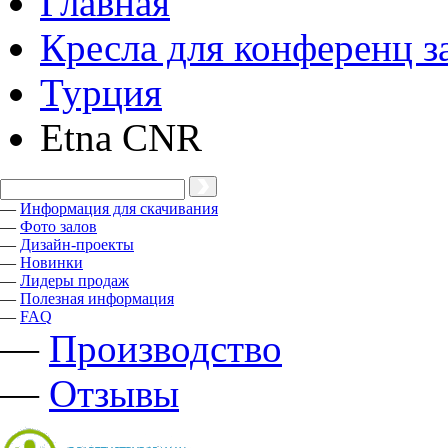
Главная
Кресла для конференц з
Турция
Etna CNR
—
Информация для скачивания
—
Фото залов
—
Дизайн-проекты
—
Новинки
—
Лидеры продаж
—
Полезная информация
—
FAQ
—
Производство
—
Отзывы