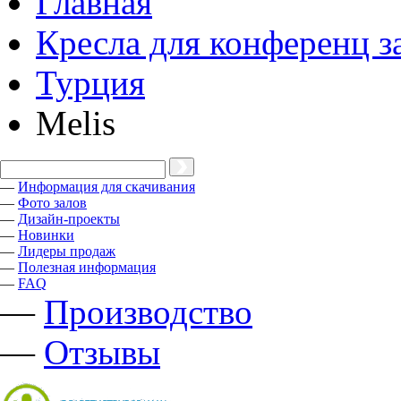
Главная
Кресла для конференц з
Турция
Melis
—
Информация для скачивания
—
Фото залов
—
Дизайн-проекты
—
Новинки
—
Лидеры продаж
—
Полезная информация
—
FAQ
—
Производство
—
Отзывы