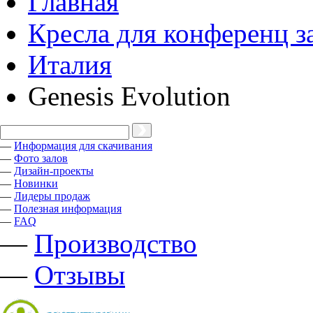
Главная
Кресла для конференц з
Италия
Genesis Evolution
—
Информация для скачивания
—
Фото залов
—
Дизайн-проекты
—
Новинки
—
Лидеры продаж
—
Полезная информация
—
FAQ
—
Производство
—
Отзывы