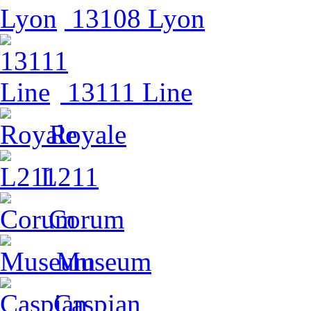
13108 Lyon
13111 Line
Royale
L211
Corum
Museum
Caspian