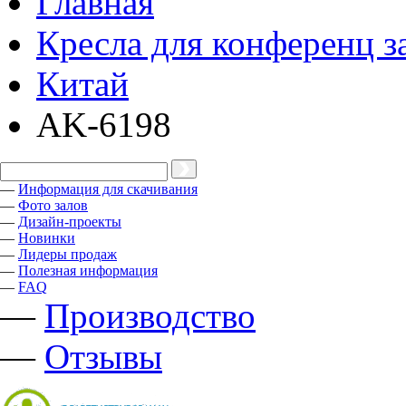
Главная
Кресла для конференц з
Китай
AK-6198
—
Информация для скачивания
—
Фото залов
—
Дизайн-проекты
—
Новинки
—
Лидеры продаж
—
Полезная информация
—
FAQ
—
Производство
—
Отзывы