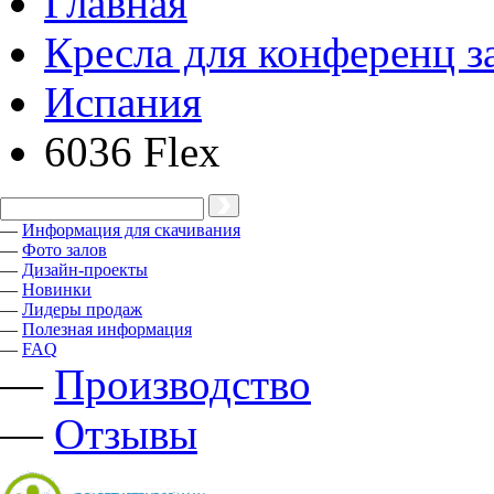
Главная
Кресла для конференц з
Испания
6036 Flex
—
Информация для скачивания
—
Фото залов
—
Дизайн-проекты
—
Новинки
—
Лидеры продаж
—
Полезная информация
—
FAQ
—
Производство
—
Отзывы