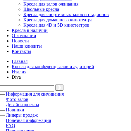
Кресла для залов ожидания
Школьные кресла
Кресла для спортивных залов и стадионов
Кресла для домашнего кинотеатра
Кресла для 4D и 5D кинотеатров
Кресла в наличии
О компании
Новости
Наши клиенты
Контакты
Главная
Кресла для конференц залов и аудиторий
Италия
Diva
—
Информация для скачивания
—
Фото залов
—
Дизайн-проекты
—
Новинки
—
Лидеры продаж
—
Полезная информация
—
FAQ
—
Производство