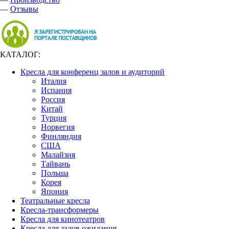
—
Отзывы
КАТАЛОГ:
Кресла для конференц залов и аудиторий
Италия
Испания
Россия
Китай
Турция
Норвегия
Финляндия
США
Малайзия
Тайвань
Польша
Корея
Япония
Театральные кресла
Кресла-трансформеры
Кресла для кинотеатров
Кресла для залов ожидания