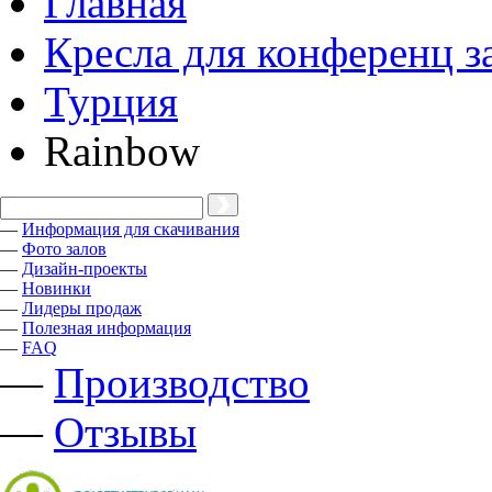
Главная
Кресла для конференц з
Турция
Rainbow
—
Информация для скачивания
—
Фото залов
—
Дизайн-проекты
—
Новинки
—
Лидеры продаж
—
Полезная информация
—
FAQ
—
Производство
—
Отзывы