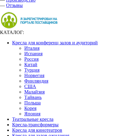
—
Отзывы
КАТАЛОГ:
Кресла для конференц залов и аудиторий
Италия
Испания
Россия
Китай
Турция
Норвегия
Финляндия
США
Малайзия
Тайвань
Польша
Корея
Япония
Театральные кресла
Кресла-трансформеры
Кресла для кинотеатров
Кресла для залов ожидания