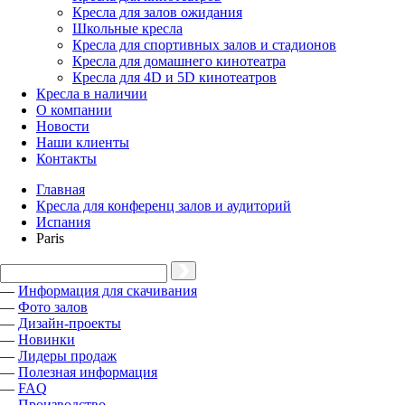
Кресла для залов ожидания
Школьные кресла
Кресла для спортивных залов и стадионов
Кресла для домашнего кинотеатра
Кресла для 4D и 5D кинотеатров
Кресла в наличии
О компании
Новости
Наши клиенты
Контакты
Главная
Кресла для конференц залов и аудиторий
Испания
Paris
—
Информация для скачивания
—
Фото залов
—
Дизайн-проекты
—
Новинки
—
Лидеры продаж
—
Полезная информация
—
FAQ
—
Производство