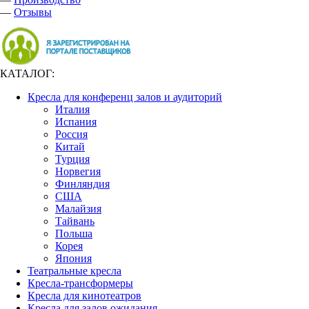
—
Отзывы
КАТАЛОГ:
Кресла для конференц залов и аудиторий
Италия
Испания
Россия
Китай
Турция
Норвегия
Финляндия
США
Малайзия
Тайвань
Польша
Корея
Япония
Театральные кресла
Кресла-трансформеры
Кресла для кинотеатров
Кресла для залов ожидания