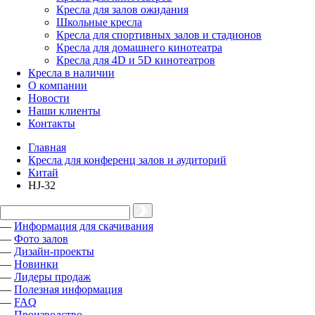
Кресла для залов ожидания
Школьные кресла
Кресла для спортивных залов и стадионов
Кресла для домашнего кинотеатра
Кресла для 4D и 5D кинотеатров
Кресла в наличии
О компании
Новости
Наши клиенты
Контакты
Главная
Кресла для конференц залов и аудиторий
Китай
HJ-32
—
Информация для скачивания
—
Фото залов
—
Дизайн-проекты
—
Новинки
—
Лидеры продаж
—
Полезная информация
—
FAQ
—
Производство