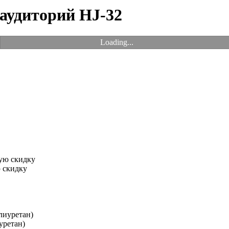
 аудиторий HJ-32
Loading...
 скидку
уретан)