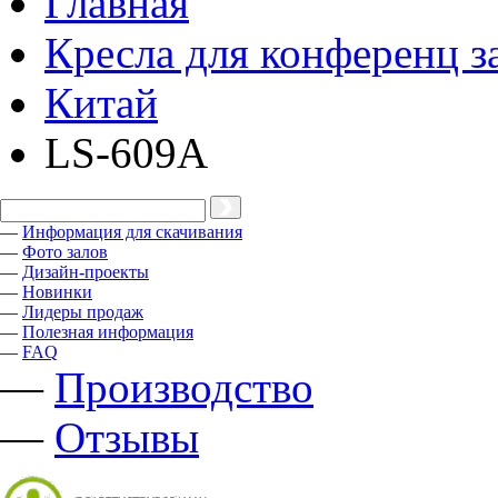
Главная
Кресла для конференц з
Китай
LS-609A
—
Информация для скачивания
—
Фото залов
—
Дизайн-проекты
—
Новинки
—
Лидеры продаж
—
Полезная информация
—
FAQ
—
Производство
—
Отзывы