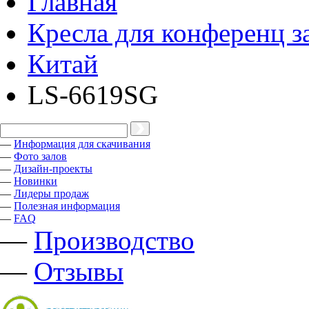
Главная
Кресла для конференц з
Китай
LS-6619SG
—
Информация для скачивания
—
Фото залов
—
Дизайн-проекты
—
Новинки
—
Лидеры продаж
—
Полезная информация
—
FAQ
—
Производство
—
Отзывы