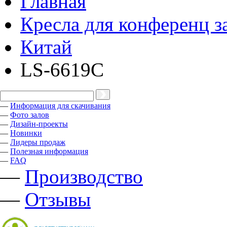
Главная
Кресла для конференц з
Китай
LS-6619C
—
Информация для скачивания
—
Фото залов
—
Дизайн-проекты
—
Новинки
—
Лидеры продаж
—
Полезная информация
—
FAQ
—
Производство
—
Отзывы