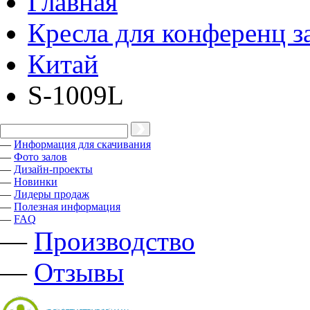
Главная
Кресла для конференц з
Китай
S-1009L
—
Информация для скачивания
—
Фото залов
—
Дизайн-проекты
—
Новинки
—
Лидеры продаж
—
Полезная информация
—
FAQ
—
Производство
—
Отзывы