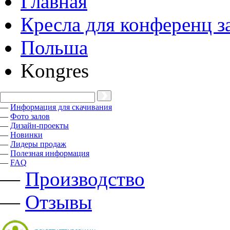
Главная
Кресла для конференц з
Польша
Kongres
—
Информация для скачивания
—
Фото залов
—
Дизайн-проекты
—
Новинки
—
Лидеры продаж
—
Полезная информация
—
FAQ
—
Производство
—
Отзывы