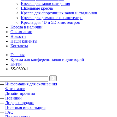
Кресла для залов ожидания
Школьные кресла
Кресла для спортивных залов и стадионов
Кресла для домашнего кинотеатра
Кресла для 4D и 5D кинотеатров
Кресла в наличии
О компании
Новости
Наши клиенты
Контакты
Главная
Кресла для конференц залов и аудиторий
Китай
SS-9609-1
—
Информация для скачивания
—
Фото залов
—
Дизайн-проекты
—
Новинки
—
Лидеры продаж
—
Полезная информация
—
FAQ
—
Производство