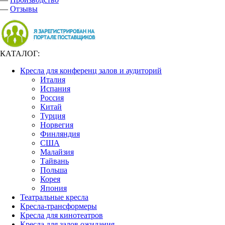
—
Отзывы
КАТАЛОГ:
Кресла для конференц залов и аудиторий
Италия
Испания
Россия
Китай
Турция
Норвегия
Финляндия
США
Малайзия
Тайвань
Польша
Корея
Япония
Театральные кресла
Кресла-трансформеры
Кресла для кинотеатров
Кресла для залов ожидания