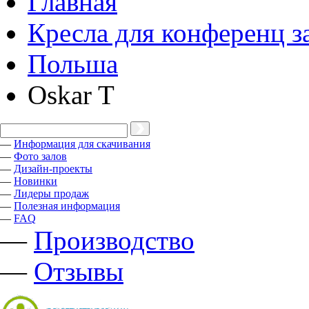
Главная
Кресла для конференц з
Польша
Oskar T
—
Информация для скачивания
—
Фото залов
—
Дизайн-проекты
—
Новинки
—
Лидеры продаж
—
Полезная информация
—
FAQ
—
Производство
—
Отзывы