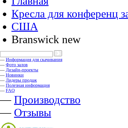
Главная
Кресла для конференц з
США
Branswick new
—
Информация для скачивания
—
Фото залов
—
Дизайн-проекты
—
Новинки
—
Лидеры продаж
—
Полезная информация
—
FAQ
—
Производство
—
Отзывы