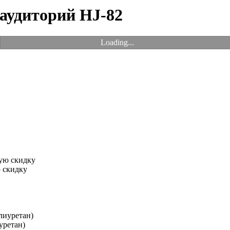
 аудиторий HJ-82
Loading...
 скидку
уретан)