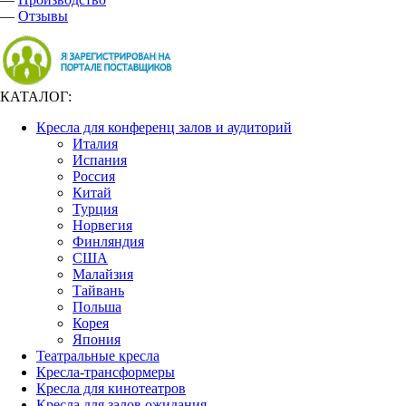
—
Отзывы
КАТАЛОГ:
Кресла для конференц залов и аудиторий
Италия
Испания
Россия
Китай
Турция
Норвегия
Финляндия
США
Малайзия
Тайвань
Польша
Корея
Япония
Театральные кресла
Кресла-трансформеры
Кресла для кинотеатров
Кресла для залов ожидания