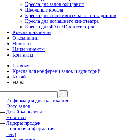
Кресла для залов ожидания
Школьные кресла
Кресла для спортивных залов и стадионов
Кресла для домашнего кинотеатра
Кресла для 4D и 5D кинотеатров
Кресла в наличии
О компании
Новости
Наши клиенты
Контакты
Главная
Кресла для конференц залов и аудиторий
Китай
HJ-82
—
Информация для скачивания
—
Фото залов
—
Дизайн-проекты
—
Новинки
—
Лидеры продаж
—
Полезная информация
—
FAQ
—
Производство